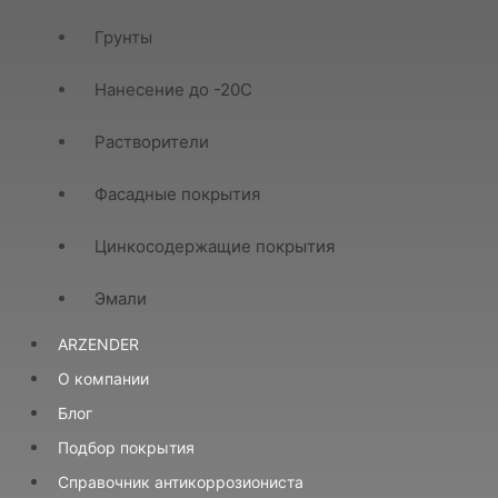
Грунты
Нанесение до -20С
Растворители
Фасадные покрытия
Цинкосодержащие покрытия
Эмали
ARZENDER
О компании
Блог
Подбор покрытия
Справочник антикоррозиониста