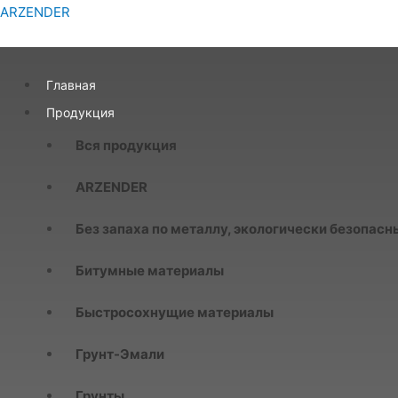
ARZENDER
Главная
Продукция
Вся продукция
ARZENDER
Без запаха по металлу, экологически безопасн
Битумные материалы
Быстросохнущие материалы
Грунт-Эмали
Грунты