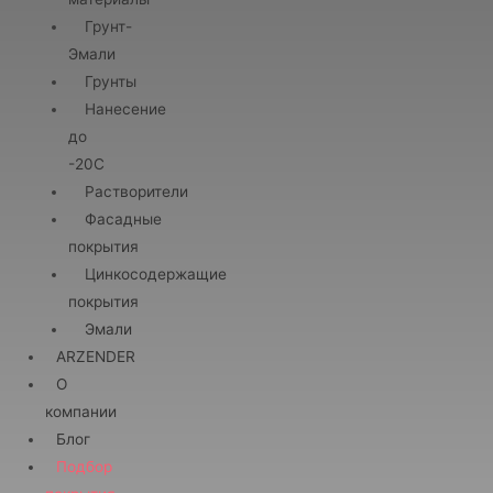
Грунт-
Эмали
Грунты
Нанесение
до
-20С
Растворители
Фасадные
покрытия
Цинкосодержащие
покрытия
Эмали
ARZENDER
О
компании
Блог
Подбор