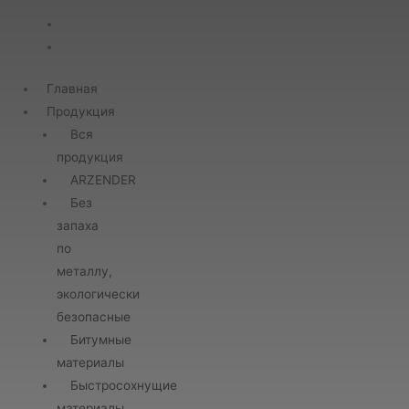
Главная
Продукция
Вся
продукция
ARZENDER
Без
запаха
по
металлу,
экологически
безопасные
Битумные
материалы
Быстросохнущие
материалы