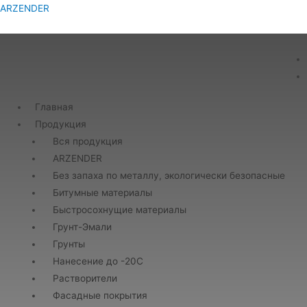
ARZENDER
Главная
Продукция
Вся продукция
ARZENDER
Без запаха по металлу, экологически безопасные
Битумные материалы
Быстросохнущие материалы
Грунт-Эмали
Грунты
Нанесение до -20С
Растворители
Фасадные покрытия