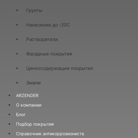
Грунты
Нанесение до -20С
Растворители
Фасадные покрытия
Цинкосодержащие покрытия
Эмали
ARZENDER
О компании
Блог
Подбор покрытия
Справочник антикоррозиониста