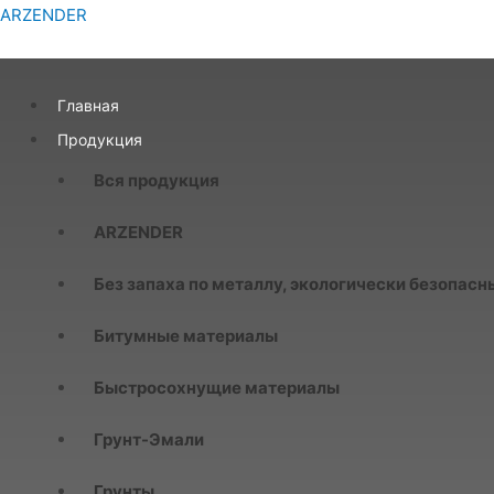
ARZENDER
Главная
Продукция
Вся продукция
ARZENDER
Без запаха по металлу, экологически безопасн
Битумные материалы
Быстросохнущие материалы
Грунт-Эмали
Грунты