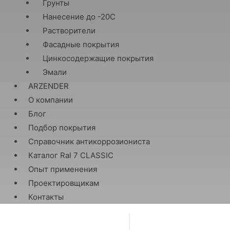
Грунты
Нанесение до -20С
Растворители
Фасадные покрытия
Цинкосодержащие покрытия
Эмали
ARZENDER
О компании
Блог
Подбор покрытия
Справочник антикоррозиониста
Каталог Ral 7 CLASSIC
Опыт применения
Проектировщикам
Контакты